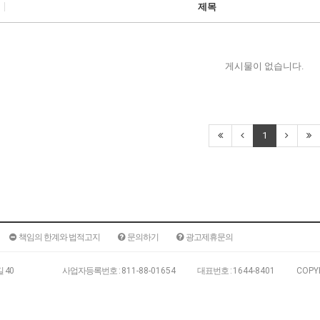
제목
게시물이 없습니다.
1
책임의 한계와 법적고지
문의하기
광고제휴문의
 40
180-15
사업자등록번호 :
811-88-01654
대표번호 :
1644-8401
COPY