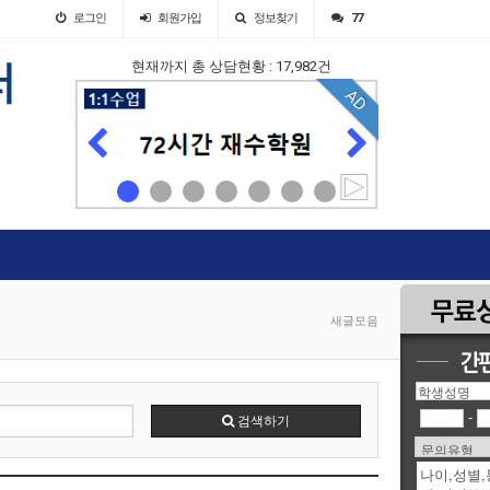
로그인
회원
가입
정보찾기
77
현재까지 총 상담현황 : 17,982건
AD
AD
새글모음
-
검색하기