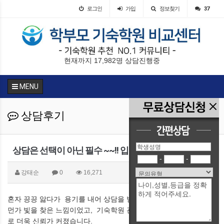
로그인
가입
정보찾기
37
현재까지 17,982명 상담진행중
MENU
상담후기
상담은 선택이 아닌 필수 ~~!! 입니다
-
-
강태순
0
16,271
혼자 끙끙 앓다가 용기를 내어 상담을 받았습니다.
먼가 빛을 찾은 느낌이었고, 기숙학원 관계자분의 성심어린 상담으
로 더욱 신뢰가 커졌습니다.