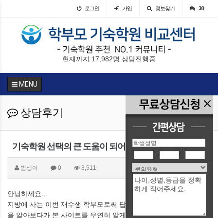
로그인
가입
정보찾기
30
현재까지 17,982명 상담진행중
MENU
상담후기
기숙학원 선택의 큰 도움이 되어 감사드립니다.
-
-
범생이
0
3,511
안녕하세요...
지방에 사는 이번 재수생 학부모로써 답답한 심정에 이리저리 학원
을 알아보다가 본 사이트를 우연히 알게 되었네요.