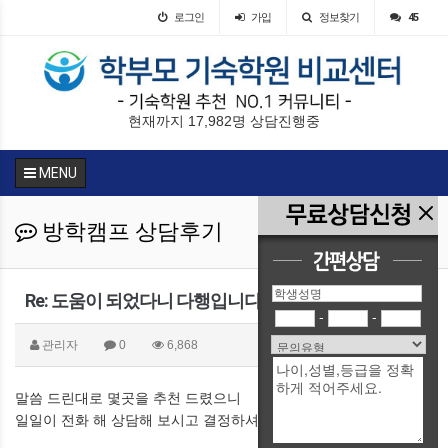
로그인
가입
정보찾기
45
현재까지 17,982명 상담진행중
MENU
방학캠프 상담후기
Re: 도움이 되었다니 다행입니다. ^^
-
-
관리자
0
6,868
말씀 드린대로 몇곳을 추천 드렸으니
일일이 전화 해 상담해 보시고 결정하셔요.