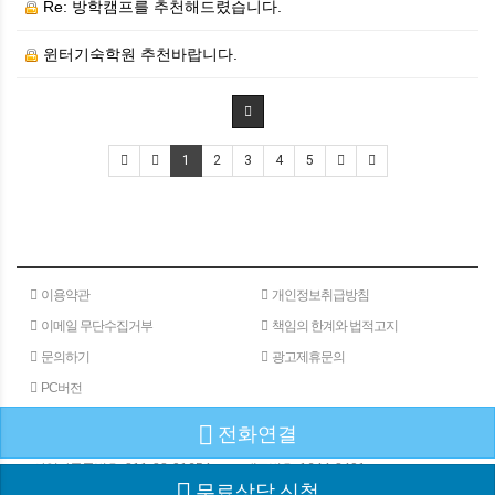
Re: 방학캠프를 추천해드렸습니다.
윈터기숙학원 추천바랍니다.
1
2
3
4
5
이용약관
개인정보취급방침
이메일 무단수집거부
책임의 한계와 법적고지
문의하기
광고제휴문의
PC버전
전화연결
(주)메타인
주소 : 서울특별시 서초구 서초대로 24길 40
180-15
사업자등록번호 :
811-88-01654
대표번호 :
1644-8401
무료상담 신청
COPYRIGHⓒGW COMMUNICATION ALL RIGHTS RESERVED