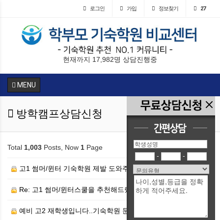
로그인
가입
정보찾기
27
현재까지 17,982명 상담진행중
MENU
방학캠프상담신청
Total
1,003
Posts, Now
1
Page
-
-
고1 썸머/윈터 기숙학원 제발 도와주세요
Re: 고1 썸머/윈터스쿨을 추천해드렸습니다.
예비 고2 재학생입니다..기숙학원 문의드려요