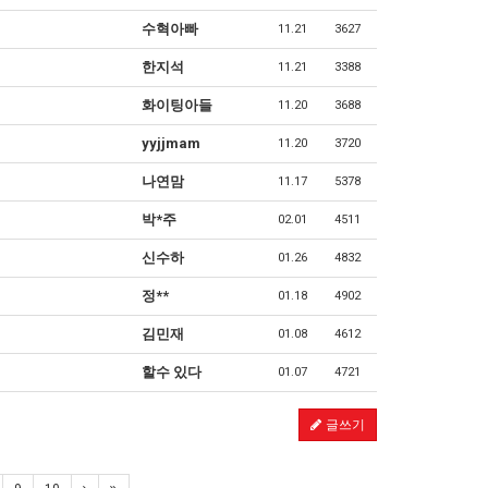
수혁아빠
11.21
3627
한지석
11.21
3388
화이팅아들
11.20
3688
yyjjmam
11.20
3720
나연맘
11.17
5378
박*주
02.01
4511
신수하
01.26
4832
정**
01.18
4902
김민재
01.08
4612
할수 있다
01.07
4721
글쓰기