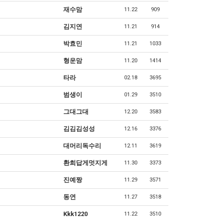
재수맘
11.22
909
김지연
11.21
914
박효민
11.21
1033
형운맘
11.20
1414
타라
02.18
3695
범생이
01.29
3510
그대그대
12.20
3583
김김김성성
12.16
3376
대머리독수리
12.11
3619
환희답게멋지게
11.30
3373
진예짱
11.29
3571
동연
11.27
3518
Kkk1220
11.22
3510