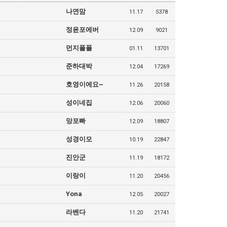
나연맘
11.17
5378
정윤포에버
12.09
9021
먼지폴폴
01.11
13701
준하대박
12.04
17269
호영이에요~
11.26
20158
성이네집
12.06
20060
망포빠
12.09
18807
성경이모
10.19
22847
진안군
11.19
18172
이랑이
11.20
20456
Yona
12.05
20027
라벤다
11.20
21741