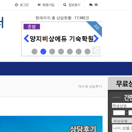
로그인
회원
가입
정보찾기
55
현재까지 총 상담현황 : 17,982건
AD
AD
재수생 상담후기
-