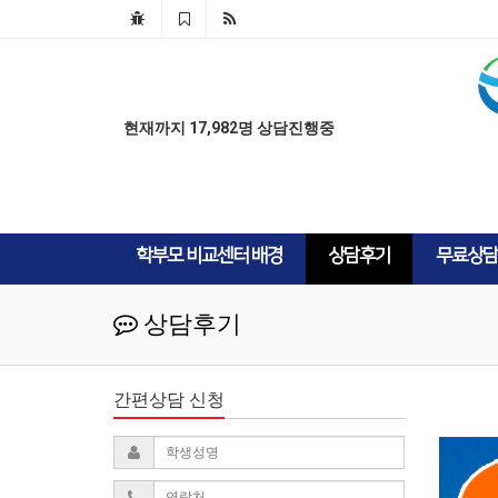
AD
AD
현재까지 17,982명 상담진행중
학부모 비교센터 배경
상담후기
무료상담
상담후기
간편상담 신청