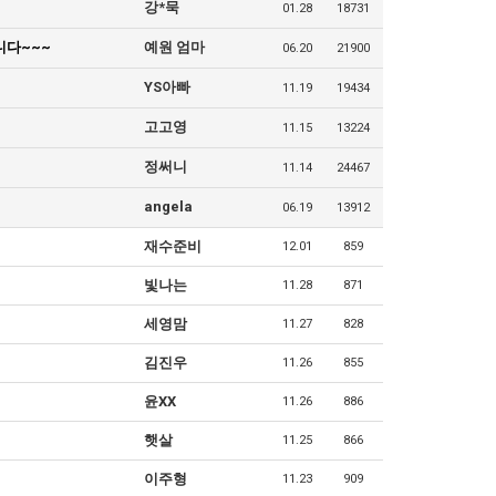
강*묵
01.28
18731
니다~~~
예원 엄마
06.20
21900
YS아빠
11.19
19434
고고영
11.15
13224
정써니
11.14
24467
angela
06.19
13912
재수준비
12.01
859
빛나는
11.28
871
세영맘
11.27
828
김진우
11.26
855
윤XX
11.26
886
햇살
11.25
866
이주형
11.23
909