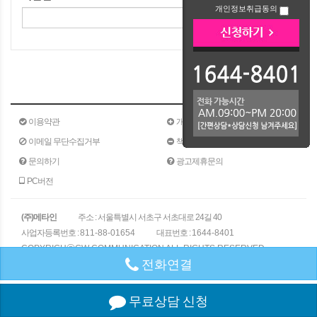
개인정보취급동의
확인
이용약관
개인정보취급방침
이메일 무단수집거부
책임의 한계와 법적고지
문의하기
광고제휴문의
PC버전
(주)메타인
주소 : 서울특별시 서초구 서초대로 24길 40
180-15
사업자등록번호 :
811-88-01654
대표번호 :
1644-8401
COPYRIGHⓒGW COMMUNICATION ALL RIGHTS RESERVED
전화연결
무료상담 신청