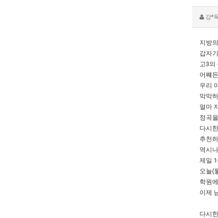
강*
지방의
갑자기
고3의
어쨰든
우리 
막막하
얼마 
정곡을
다시한
추천하
역시나
제일 
오늘(
학원에
이제 
다시한