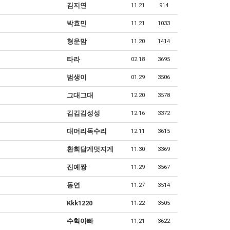
김지연
11.21
914
박효민
11.21
1033
형운맘
11.20
1414
타라
02.18
3695
범생이
01.29
3506
그대그대
12.20
3578
김김김성성
12.16
3372
대머리독수리
12.11
3615
환희답게멋지게
11.30
3369
진예짱
11.29
3567
동연
11.27
3514
Kkk1220
11.22
3505
수혁아빠
11.21
3622