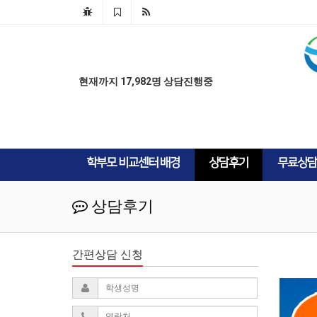
AD
AD
현재까지 17,982명 상담진행중
학부모 비교센터 배경
상담후기
무료상담
상담후기
간편상담 신청