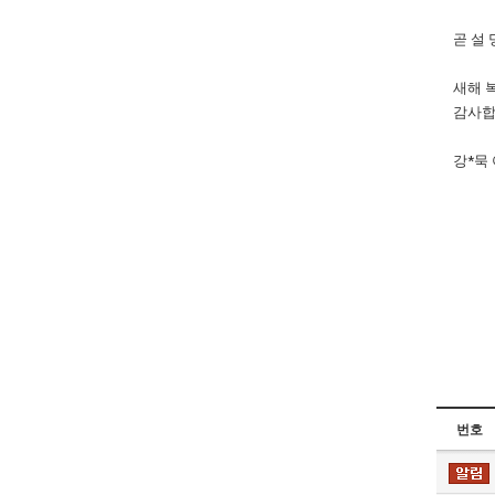
곧 설 
새해 
감사합
강*묵
번호