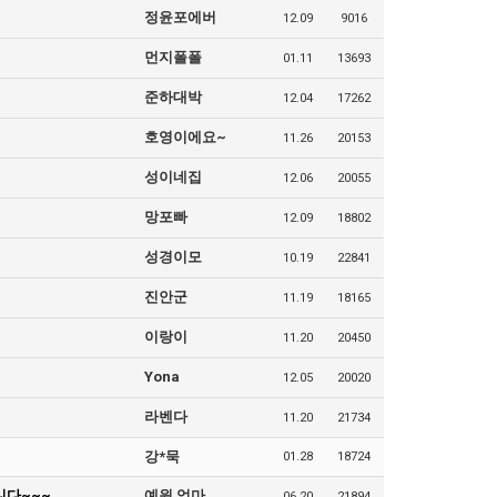
정윤포에버
12.09
9016
먼지폴폴
01.11
13693
준하대박
12.04
17262
호영이에요~
11.26
20153
성이네집
12.06
20055
망포빠
12.09
18802
성경이모
10.19
22841
진안군
11.19
18165
이랑이
11.20
20450
Yona
12.05
20020
라벤다
11.20
21734
강*묵
01.28
18724
니다~~~
예원 엄마
06.20
21894