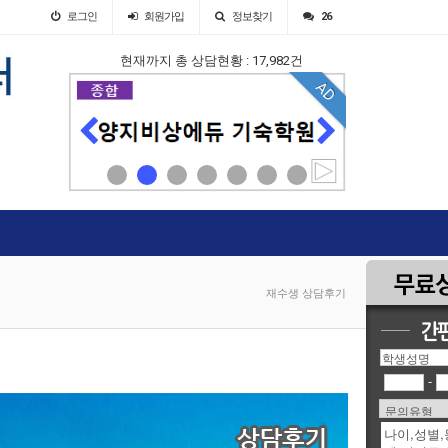
로그인
회원
가입
정보찾기
26
현재까지 총 상담현황 : 17,982건
AD
AD
재수생 상담후기
-