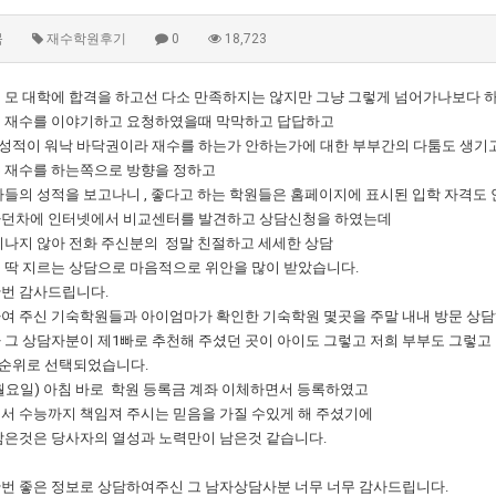
묵
재수학원후기
0
18,723
 모 대학에 합격을 하고선 다소 만족하지는 않지만 그냥 그렇게 넘어가나보다 
 재수를 이야기하고 요청하였을때 막막하고 답답하고
 성적이 워낙 바닥권이라 재수를 하는가 안하는가에 대한 부부간의 다툼도 생기고
 재수를 하는쪽으로 방향을 정하고
아들의 성적을 보고나니 , 좋다고 하는 학원들은 홈페이지에 표시된 입학 자격도
던차에 인터넷에서 비교센터를 발견하고 상담신청을 하였는데
지나지 않아 전화 주신분의 정말 친절하고 세세한 상담
 딱 지르는 상담으로 마음적으로 위안을 많이 받았습니다.
번 감사드립니다.
여 주신 기숙학원들과 아이엄마가 확인한 기숙학원 몇곳을 주말 내내 방문 상담
 그 상담자분이 제1빠로 추천해 주셨던 곳이 아이도 그렇고 저희 부부도 그렇고
1순위로 선택되었습니다.
월요일) 아침 바로 학원 등록금 계좌 이체하면서 등록하였고
서 수능까지 책임져 주시는 믿음을 가질 수있게 해 주셨기에
남은것은 당사자의 열성과 노력만이 남은것 같습니다.
번 좋은 정보로 상담하여주신 그 남자상담사분 너무 너무 감사드립니다.