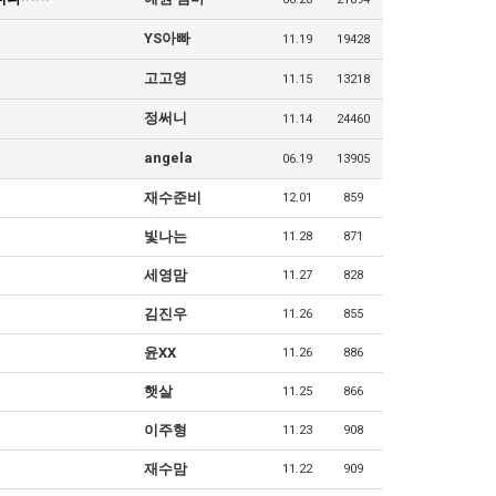
YS아빠
11.19
19428
고고영
11.15
13218
정써니
11.14
24460
angela
06.19
13905
재수준비
12.01
859
빛나는
11.28
871
세영맘
11.27
828
김진우
11.26
855
윤XX
11.26
886
햇살
11.25
866
이주형
11.23
908
재수맘
11.22
909