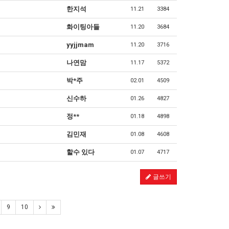
한지석
11.21
3384
화이팅아들
11.20
3684
yyjjmam
11.20
3716
나연맘
11.17
5372
박*주
02.01
4509
신수하
01.26
4827
정**
01.18
4898
김민재
01.08
4608
할수 있다
01.07
4717
글쓰기
9
10