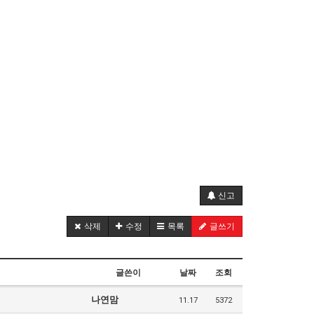
신고
삭제
수정
목록
글쓰기
글쓴이
날짜
조회
나연맘
11.17
5372