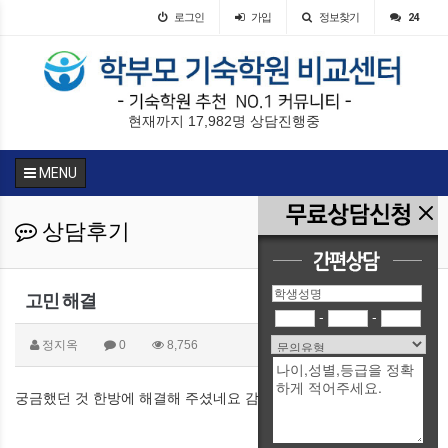
로그인
가입
정보찾기
24
현재까지 17,982명 상담진행중
MENU
상담후기
고민 해결
-
-
정지옥
0
8,756
궁금했던 것 한방에 해결해 주셨네요 감사합니다.