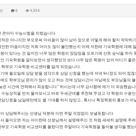
선
0
9,554
전 큰아이 수능시험을 치렸습니다.
성적은 아니지만 부모로써 아쉬움이 많이 남아 앞으로 어떻게 해야 할지 막막하기
불안한 마음이지만 저희 아이도 많이 불안했는지 어제 저한테 기숙학원에 대해 
원이 있다는 건 알지만 너무 많은 학원의 장담점을 모르기에 선뜻 승낙을 하지 
안 기숙학원을 알아보면서 생각했던것 보다 너무 많은 학원이 있어 어디가 좋은지
 학부모 기숙학원 비교센터를 알게 되었습니다.
기에 월요일에 상담 받을 생각으로 상담 신청을 했는데 저녁 9시정도 되어 점
에도 학부모님 문의가 많이 오고 하는 것에 상담시간이 아님에도 부모님들의 
 늦은 시간에 연락해서 죄송합니다." 하시는데 너무 감사함에 제가 더 죄송했습니
 수능성적을 먼저 물어보시고 바로 두세군데를 추천해 주셨고 각 학원의 수용인원
상담신청을 남길때만에도 별 기대를 하지 않았고 , 혹시나 특정학원의 홍보가 아
이 상담해주시는 선생님 덕분에 이번 주말 걱정없이 보낼듯합니다.
서 돌아오면 저는 아이한테 선생님께서 설명해주신 것 처럼 세세히 설명해 주려
학부모 기숙학원 비교센터를 몰랐다면 주말마다 기숙학원을 돌아볼 생각을 했는