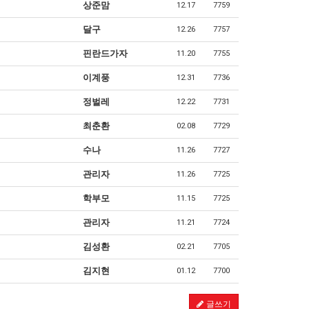
상준맘
12.17
7759
달구
12.26
7757
핀란드가자
11.20
7755
이계풍
12.31
7736
정벌레
12.22
7731
최춘환
02.08
7729
수나
11.26
7727
관리자
11.26
7725
학부모
11.15
7725
관리자
11.21
7724
김성환
02.21
7705
김지현
01.12
7700
글쓰기