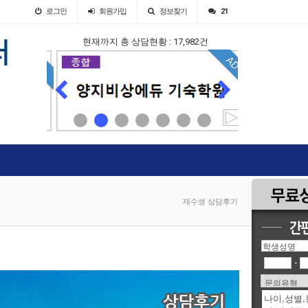
로그인
회원
가입
정보찾기
21
현재까지 총 상담현황 : 17,982건
AD
AD
재수생 상담후기
-