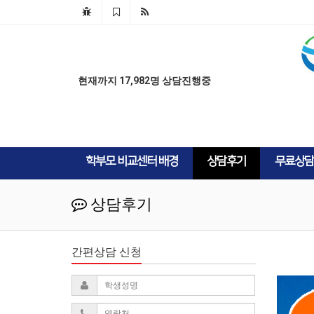
AD
AD
현재까지 17,982명 상담진행중
학부모 비교센터 배경
상담후기
무료상담
상담후기
간편상담 신청