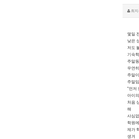
최지
몇일 
낮은 
저도 
기숙학
주말동
우연히
주말이
주말임
"먼저
아이의
처음 
해
사심없
학원에
제가 
생겨