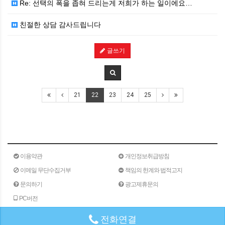
Re: 선택의 폭을 좁혀 드리는게 저희가 하는 일이에요…
친절한 상담 감사드립니다
글쓰기
21
22
23
24
25
이용약관
개인정보취급방침
이메일 무단수집거부
책임의 한계와 법적고지
문의하기
광고제휴문의
PC버전
전화연결
(주)메타인
주소 : 서울특별시 서초구 서초대로 24길 40
180-15